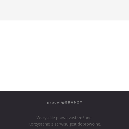
NASZE SERWISY BRANŻOWE
PRACUJ W IT
PRACUJ W SPRZEDAŻY
PRACUJ W FINANSACH
PRACUJ W HR
PRACUJ W MEDIACH
PRACUJ W MARKETINGU
Wszystkie prawa zastrzeżone.
Korzystanie z serwisu jest dobrowolne.