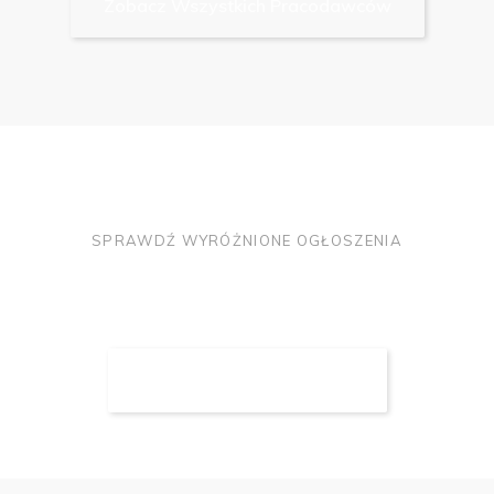
Zobacz Wszystkich Pracodawców
Oferty Specjalne w branży Finanse
SPRAWDŹ WYRÓŻNIONE OGŁOSZENIA
Zobacz Wszystkie Oferty