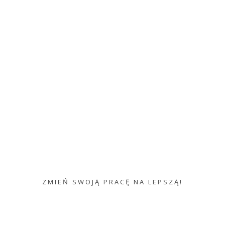
Oferty Pracy
Pracoda
racuj w branży Finan
Aplikuj online, dla każdego
bezpłatnie
i
bez rejestracji
.
ZMIEŃ SWOJĄ PRACĘ NA LEPSZĄ!