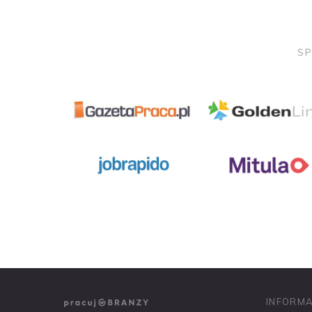
SP
NASZE SERWISY BRANŻOWE
PRACUJ W IT
INFORMA