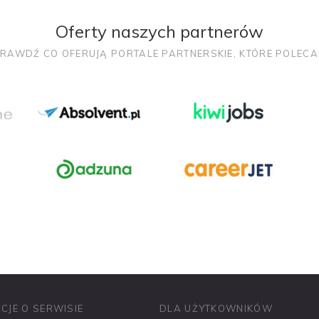
Oferty naszych partnerów
RAWDŹ CO OFERUJĄ PORTALE PARTNERSKIE, KTÓRE POLEC
PRACUJ W SPRZEDAŻY
PRACUJ W FINANSACH
PRACUJ W HR
CJE O SERWISIE
DLA UŻYTKOWNIKÓW