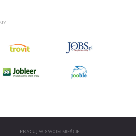
AMY
PRACUJ W MEDIACH
PRACUJ W MARKETINGU
PRACUJ W SWOIM MIEŚCIE