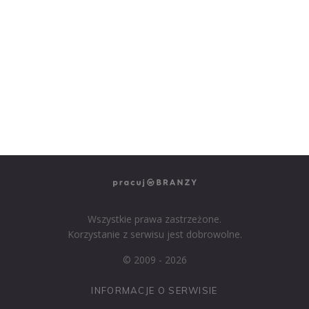
NASZE SERWISY BRANŻOWE
PRACUJ W IT
PRACUJ W SPRZEDAŻY
PRACUJ W FINANSACH
PRACUJ W HR
PRACUJ W MEDIACH
PRACUJ W MARKETINGU
Wszystkie prawa zastrzeżone.
Korzystanie z serwisu jest dobrowolne.
© 2009 - 2026
INFORMACJE O SERWISIE