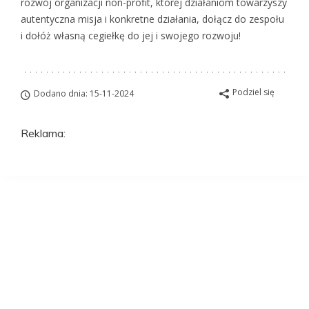
rozwój organizacji non-profit, której działaniom towarzyszy
autentyczna misja i konkretne działania, dołącz do zespołu
i dołóż własną cegiełkę do jej i swojego rozwoju!
Podziel się
Dodano dnia: 15-11-2024
Reklama:
Aplikuj na to
stanowisko
ZAWSZE BEZPŁATNIE I BEZ REJESTRACJI