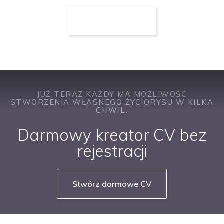
JUŻ TERAZ KAŻDY MA MOŻLIWOŚĆ
STWORZENIA WŁASNEGO ŻYCIORYSU W KILKA
CHWIL.
Darmowy kreator CV bez
rejestracji
Stwórz darmowe CV