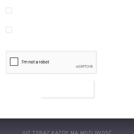
Wyrażam zgodę na przetwarzanie moich danych
osobowych
(rozwiń)
.
Chcę otrzymywać powiadomienia w sprawie podobnych
ofert pracy
JUŻ TERAZ KAŻDY MA MOŻLIWOŚĆ