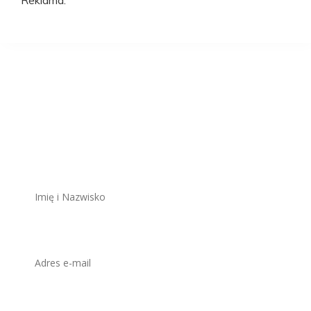
Reklama:
Aplikuj na to
stanowisko
ZAWSZE BEZPŁATNIE I BEZ REJESTRACJI