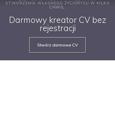
STWORZENIA WŁASNEGO ŻYCIORYSU W KILKA
CHWIL.
Darmowy kreator CV bez
rejestracji
Stwórz darmowe CV
NASZE SERWISY BRANŻOWE
PRACUJ W IT
PRACUJ W SPRZEDAŻY
PRACUJ W FINANSACH
PRACUJ W HR
PRACUJ W MEDIACH
PRACUJ W MARKETINGU