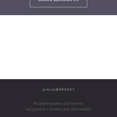
NASZE SERWISY BRANŻOWE
PRACUJ W IT
PRACUJ W SPRZEDAŻY
PRACUJ W FINANSACH
PRACUJ W HR
PRACUJ W MEDIACH
PRACUJ W MARKETINGU
Wszystkie prawa zastrzeżone.
Korzystanie z serwisu jest dobrowolne.