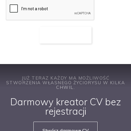
JUŻ TERAZ KAŻDY MA MOŻLIWOŚĆ
STWORZENIA WŁASNEGO ŻYCIORYSU W KILKA
CHWIL.
Darmowy kreator CV bez
rejestracji
Stwórz darmowe CV