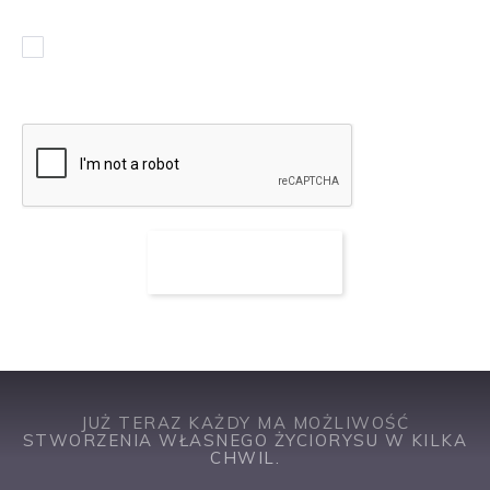
Chcę otrzymywać powiadomienia w sprawie podobnych
ofert pracy
JUŻ TERAZ KAŻDY MA MOŻLIWOŚĆ
STWORZENIA WŁASNEGO ŻYCIORYSU W KILKA
CHWIL.