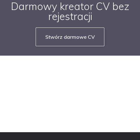
Darmowy kreator CV bez
rejestracji
Stwórz darmowe CV
NASZE SERWISY BRANŻOWE
PRACUJ W IT
PRACUJ W SPRZEDAŻY
PRACUJ W FINANSACH
PRACUJ W HR
PRACUJ W MEDIACH
PRACUJ W MARKETINGU