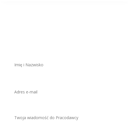
Aplikuj na to
stanowisko
ZAWSZE BEZPŁATNIE I BEZ REJESTRACJI