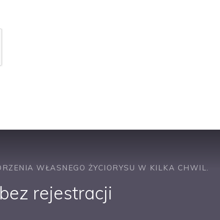
awie podobnych ofert pracy
RZENIA WŁASNEGO ŻYCIORYSU W KILKA CHWIL.
ez rejestracji