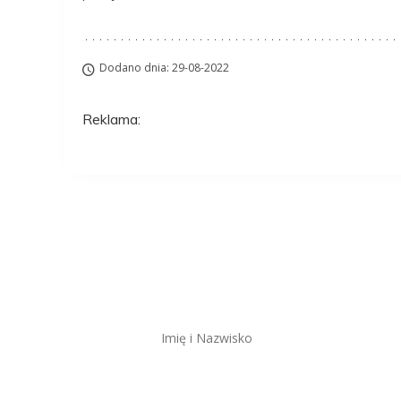
Dodano dnia: 29-08-2022
Reklama:
Aplikuj na to stanow
ZAWSZE BEZPŁATNIE I BEZ REJESTRACJI