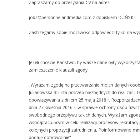
Zapraszamy do przesyłania CV na adres:
jobs@personnelandmedia.com z dopiskiem DUŃSKI
Zastrzegamy sobie możliwość odpowiedzi tylko na wyb
Jeżeli chcecie Państwo, by wasze dane były wykorzysta
zamieszczenie klauzuli zgody.
„Wyrażam zgodę na przetwarzanie moich danych osobo
Julianowska 35 dla potrzeb niezbędnych do realizacji 
obowiązywania z dniem 25 maja 2018 r. Rozporządzenia
dnia 27 kwietnia 2016 r. w sprawie ochrony osób fizy
swobodnego przepływu takich danych. Wyrażam zgod
współpracującym w celu realizacji procesów rekrutacyj
kolejnych propozycji zatrudnienia, Poinformowano m
podaję dobrowolnie”