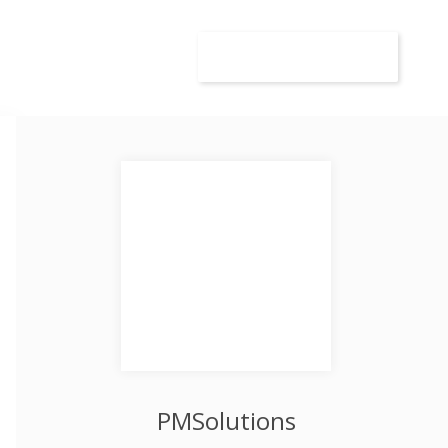
wca
Kandydat
Dodaj ogłoszenie
PMSolutions