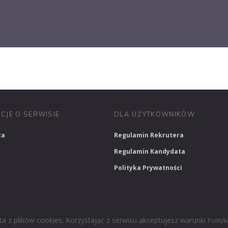
PRACUJ W SPRZEDAŻY
PRACUJ W FINANSACH
PRACUJ W HR
CJE O SERWISIE
DLA UŻYTKOWNIKÓW
ca
Regulamin Rekrutera
Regulamin Kandydata
Polityka Prywatności
ta z plików cookies. Korzystając z serwisu akceptujesz warunki
Polityk