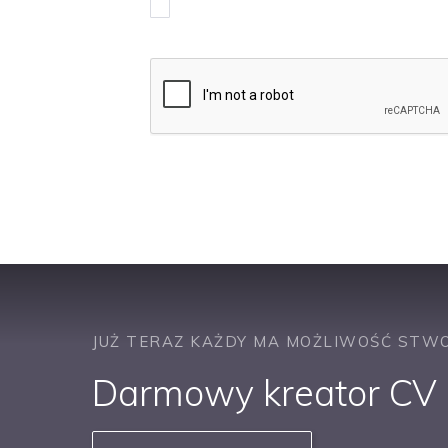
Chcę otrzymywać powiadomienia w spr
JUŻ TERAZ KAŻDY MA MOŻLIWOŚĆ STWO
Darmowy kreator CV b