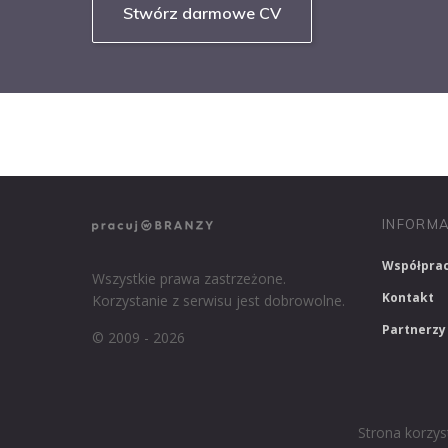
Stwórz darmowe CV
NASZE SERWISY BRANŻOWE
PRACUJ W IT
INFORMA
Współpra
Wszystkie prawa zastrzeżone.
Kontakt
Korzystanie z serwisu jest dobrowolne.
Partnerzy
© 2009 - 2026
Strona korzys