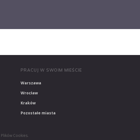
PRACUJ W MEDIACH
PRACUJ W MARKETINGU
PRACUJ W SWOIM MIEŚCIE
Warszawa
Wrocław
Kraków
Pozostałe miasta
.
i Plików Cookies