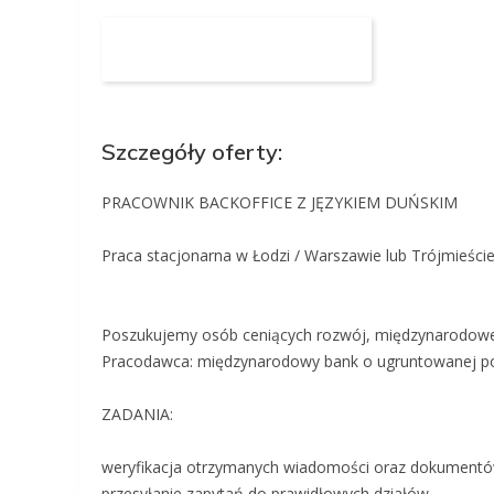
Aplikuj na to stanowisko
Szczegóły oferty:
PRACOWNIK BACKOFFICE Z JĘZYKIEM DUŃSKIM
Praca stacjonarna w Łodzi / Warszawie lub Trójmieści
Poszukujemy osób ceniących rozwój, międzynarodowe ś
Pracodawca: międzynarodowy bank o ugruntowanej po
ZADANIA:
weryfikacja otrzymanych wiadomości oraz dokument
przesyłanie zapytań do prawidłowych działów