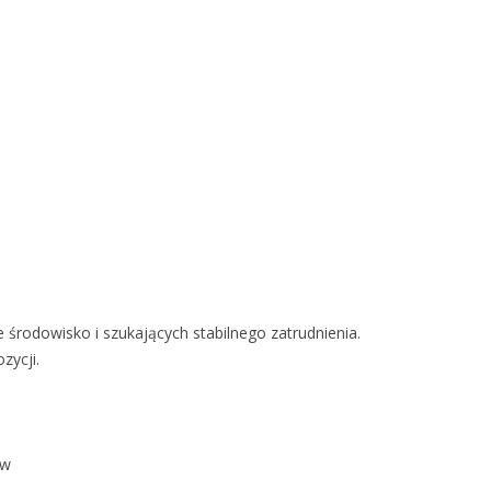
e
rodowisko i szukających stabilnego zatrudnienia.
zycji.
ów