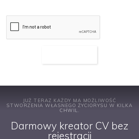
JUŻ TERAZ KAŻDY MA MOŻLIWOŚĆ
STWORZENIA WŁASNEGO ŻYCIORYSU W KILKA
CHWIL.
Darmowy kreator CV bez
rejestracji