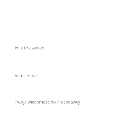
Aplikuj na to
stanowisko
ZAWSZE BEZPŁATNIE I BEZ REJESTRACJI