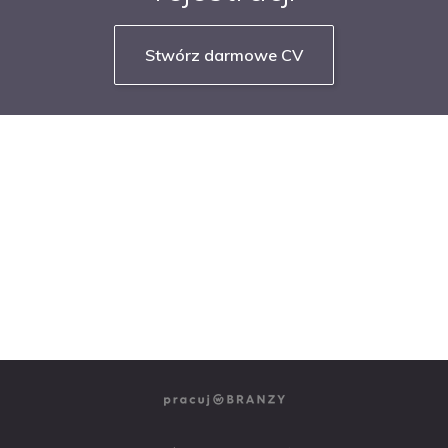
Stwórz darmowe CV
NASZE SERWISY BRANŻOWE
PRACUJ W IT
PRACUJ W SPRZEDAŻY
PRACUJ W FINANSACH
PRACUJ W HR
PRACUJ W MEDIACH
PRACUJ W MARKETINGU