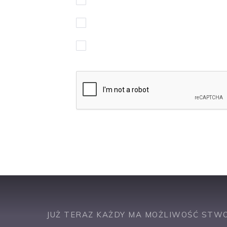
Wyrażam zgodę na przetwarzanie moi
Chcę otrzymywać powiadomienia w spr
JUŻ TERAZ KAŻDY MA MOŻLIWOŚĆ STWO