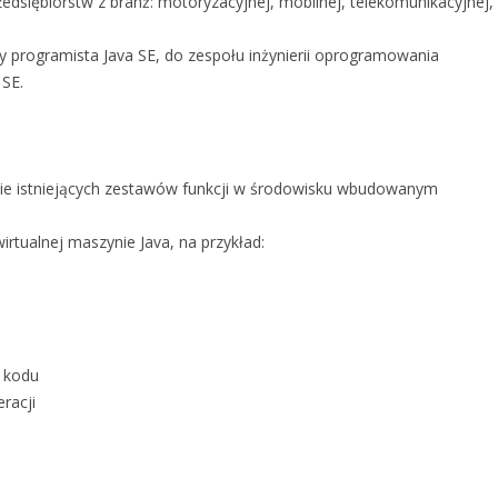
dsiębiorstw z branż: motoryzacyjnej, mobilnej, telekomunikacyjnej,
y programista Java SE, do zespołu inżynierii oprogramowania
SE.
anie istniejących zestawów funkcji w środowisku wbudowanym
irtualnej maszynie Java, na przykład:
i kodu
racji