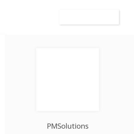
wca
Kandydat
Dodaj ogłoszenie
PMSolutions