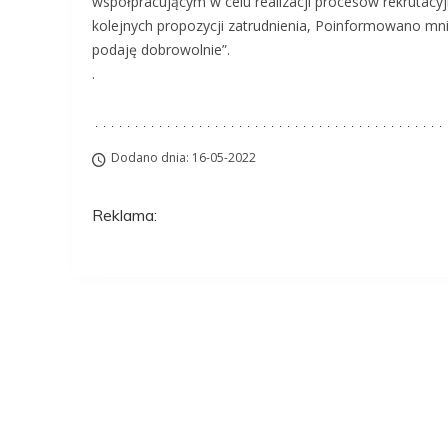
współpracującym w celu realizacji procesów rekrutacyj
kolejnych propozycji zatrudnienia, Poinformowano m
podaję dobrowolnie”.
.
Dodano dnia: 16-05-2022
Reklama:
Aplikuj na to stanow
ZAWSZE BEZPŁATNIE I BEZ REJESTRACJI