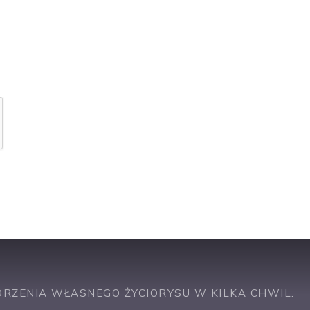
ch danych osobowych
(rozwiń)
.
awie podobnych ofert pracy
RZENIA WŁASNEGO ŻYCIORYSU W KILKA CHWIL.