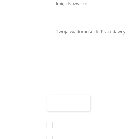
Maksymalny rozmiar 
Załącz CV
Zaznaczam wszystkie zgody
Akceptuję regulamin korzystania z serw