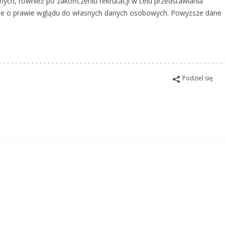
nych, również po zakończeniu rekrutacji w celu przedstawiania
nie o prawie wglądu do własnych danych osobowych. Powyższe dane
Podziel się
isko