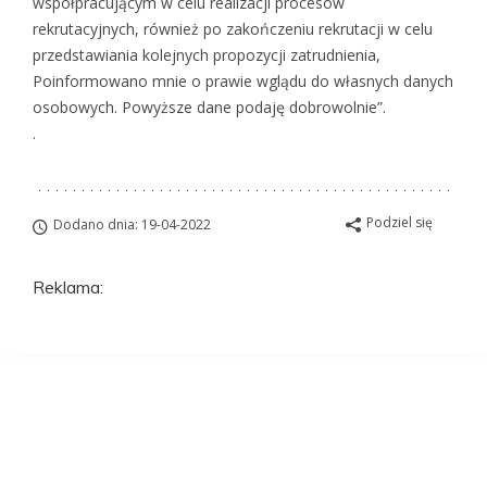
współpracującym w celu realizacji procesów
rekrutacyjnych, również po zakończeniu rekrutacji w celu
przedstawiania kolejnych propozycji zatrudnienia,
Poinformowano mnie o prawie wglądu do własnych danych
osobowych. Powyższe dane podaję dobrowolnie”.
.
Podziel się
Dodano dnia: 19-04-2022
Reklama:
Aplikuj na to
stanowisko