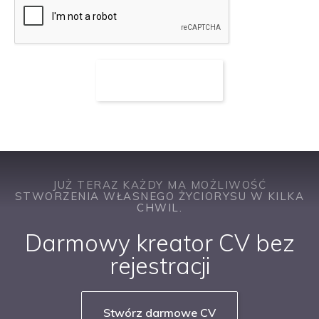
JUŻ TERAZ KAŻDY MA MOŻLIWOŚĆ
STWORZENIA WŁASNEGO ŻYCIORYSU W KILKA
CHWIL.
Darmowy kreator CV bez
rejestracji
Stwórz darmowe CV