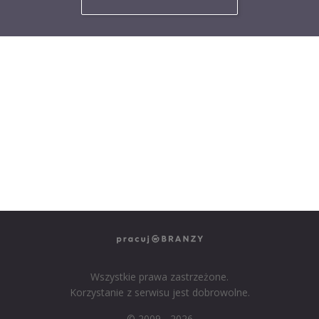
NASZE SERWISY BRANŻOWE
PRACUJ W IT
PRACUJ W SPRZEDAŻY
PRACUJ W FINANSACH
PRACUJ W HR
PRACUJ W MEDIACH
PRACUJ W MARKETINGU
Wszystkie prawa zastrzeżone.
Korzystanie z serwisu jest dobrowolne.
© 2009 - 2026