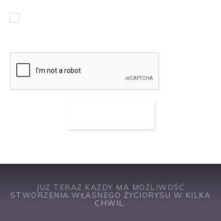
Chcę otrzymywać powiadomienia w sprawie podobnych
ofert pracy
JUŻ TERAZ KAŻDY MA MOŻLIWOŚĆ
STWORZENIA WŁASNEGO ŻYCIORYSU W KILKA
CHWIL.