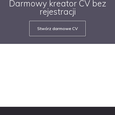
Darmowy kreator CV bez
rejestracji
Stwórz darmowe CV
NASZE SERWISY BRANŻOWE
PRACUJ W IT
PRACUJ W SPRZEDAŻY
PRACUJ W FINANSACH
PRACUJ W HR
PRACUJ W MEDIACH
PRACUJ W MARKETINGU