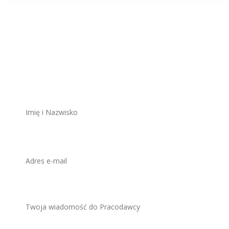
Aplikuj na to
stanowisko
ZAWSZE BEZPŁATNIE I BEZ REJESTRACJI